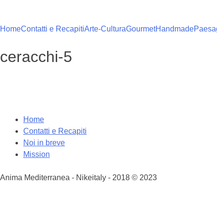
Vai
al
contenuto
Home
Contatti e Recapiti
Arte-Cultura
Gourmet
Handmade
Paesag
ceracchi-5
Home
Contatti e Recapiti
Noi in breve
Mission
Anima Mediterranea - Nikeitaly - 2018 © 2023