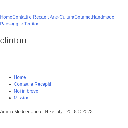
Vai
al
contenuto
Home
Contatti e Recapiti
Arte-Cultura
Gourmet
Handmade
Paesaggi e Territori
clinton
Home
Contatti e Recapiti
Noi in breve
Mission
Anima Mediterranea - Nikeitaly - 2018 © 2023