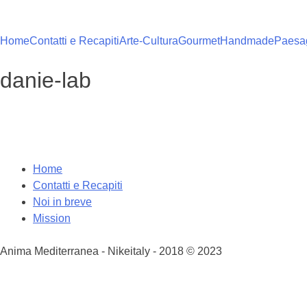
Vai
al
contenuto
Home
Contatti e Recapiti
Arte-Cultura
Gourmet
Handmade
Paesag
danie-lab
Home
Contatti e Recapiti
Noi in breve
Mission
Anima Mediterranea - Nikeitaly - 2018 © 2023