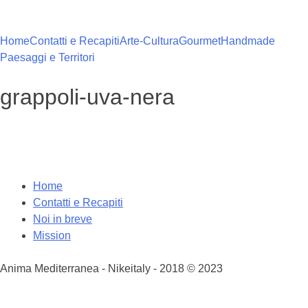
Vai
al
contenuto
Home
Contatti e Recapiti
Arte-Cultura
Gourmet
Handmade
Paesaggi e Territori
grappoli-uva-nera
Home
Contatti e Recapiti
Noi in breve
Mission
Anima Mediterranea - Nikeitaly - 2018 © 2023