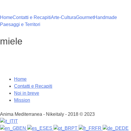
Vai
al
contenuto
Home
Contatti e Recapiti
Arte-Cultura
Gourmet
Handmade
Paesaggi e Territori
miele
Home
Contatti e Recapiti
Noi in breve
Mission
Anima Mediterranea - Nikeitaly - 2018 © 2023
IT
EN
ES
PT
FR
DE