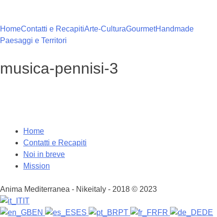
Vai
al
contenuto
Home
Contatti e Recapiti
Arte-Cultura
Gourmet
Handmade
Paesaggi e Territori
musica-pennisi-3
Home
Contatti e Recapiti
Noi in breve
Mission
Anima Mediterranea - Nikeitaly - 2018 © 2023
IT
EN
ES
PT
FR
DE