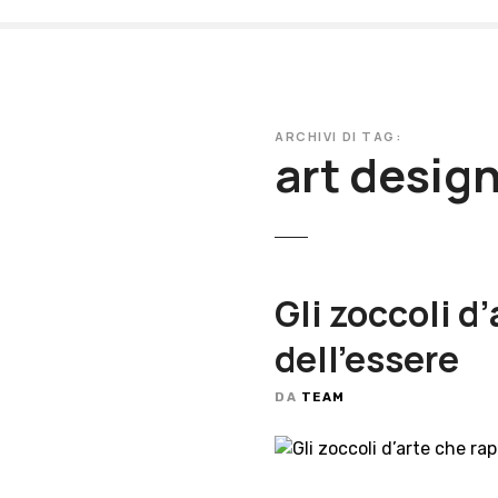
V
a
i
a
l
ARCHIVI DI TAG:
c
art desig
o
n
t
e
n
Gli zoccoli d
u
t
dell’essere
o
DA
TEAM