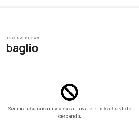
V
a
i
a
l
ARCHIVI DI TAG:
c
baglio
o
n
t
e
n
u
t
o
Sembra che non riusciamo a trovare quello che state
cercando.