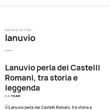
V
a
i
a
l
ARCHIVI DI TAG:
c
lanuvio
o
n
t
e
n
Lanuvio perla dei Castelli
u
t
Romani, tra storia e
o
leggenda
DA
TEAM