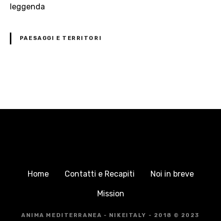
PAESAGGI E TERRITORI
N
a
v
i
g
Home
Contatti e Recapiti
Noi in breve
a
Mission
z
ANIMA MEDITERRANEA - NIKEITALY - 2018 © 2023