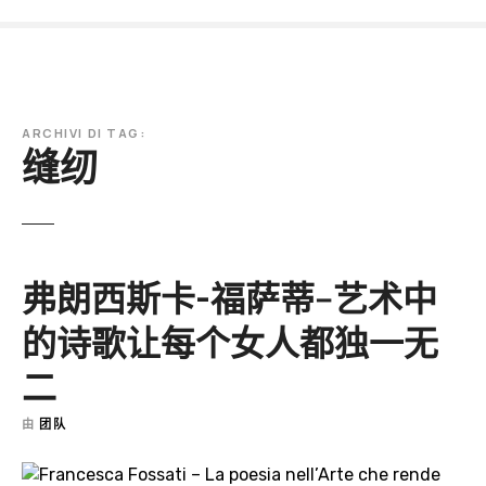
跳
到
内
容
ARCHIVI DI TAG:
缝纫
弗朗西斯卡-福萨蒂--艺术中
的诗歌让每个女人都独一无
二
由
团队