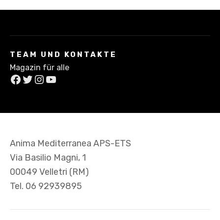
Z
u
m
I
n
TEAM UND KONTAKTE
h
Magazin für alle
a
Facebook
Twitter
Instagram
YouTube
l
t
s
p
r
Anima Mediterranea APS-ETS
i
Via Basilio Magni, 1
n
g
00049 Velletri (RM)
e
Tel. 06 92939895
n