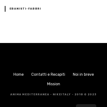
EBANISTI-FABBRI
N
a
v
i
g
Home
Contatti e Recapiti
Noi in breve
a
Mission
z
ANIMA MEDITERRANEA - NIKEITALY - 2018 © 2023
i