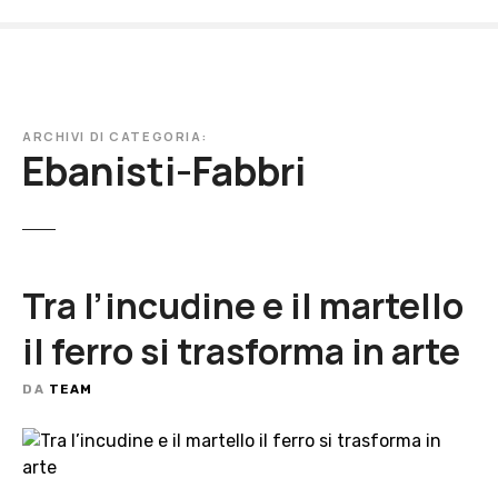
V
a
i
a
l
ARCHIVI DI CATEGORIA:
c
Ebanisti-Fabbri
o
n
t
e
n
Tra l’incudine e il martello
u
t
il ferro si trasforma in arte
o
DA
TEAM