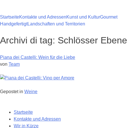
Zum
Inhalt
springen
Startseite
Kontakte und Adressen
Kunst und Kultur
Gourmet
Handgefertigt
Landschaften und Territorien
Archivi di tag:
Schlösser Ebene
Piana dei Castelli: Wein für die Liebe
von
Team
Gepostet in
Weine
Navigazione
Startseite
tra
Kontakte und Adressen
i
Wir in Kürze