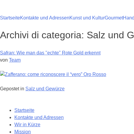
Zum
Inhalt
springen
Startseite
Kontakte und Adressen
Kunst und Kultur
Gourmet
Handg
Archivi di categoria:
Salz und 
Safran: Wie man das "echte" Rote Gold erkennt
von
Team
Gepostet in
Salz und Gewürze
Navigazione
Startseite
tra
Kontakte und Adressen
i
Wir in Kürze
post
Mission