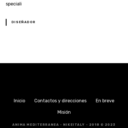
DISEÑADOR
N
a
v
i
g
Inicio
Contactos y direcciones
En breve
a
Misión
z
ANIMA MEDITERRANEA - NIKEITALY - 2018 © 2023