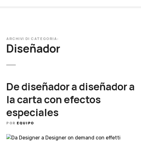
S
a
l
t
a
ARCHIVI DI CATEGORIA:
r
Diseñador
a
l
c
o
n
De diseñador a diseñador a
t
e
la carta con efectos
n
especiales
i
d
o
POR
EQUIPO