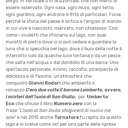
borgo, in verticale o in orizzontale, che non meriti di
essere osservato. Ogni casa, ogni muro, ogni tetto,
ogni giardino, ogni androne è fitto di particolari. Forse
perché la storia del paese è antica e l’angolo di mondo
in cui vive è nascosto, riservato, non chiassoso. Così
come i vicoletti che sfociano sul lago, con quei
muretti di pietra dove ci si può sedere a guardare la
luna che si specchia nel lago, dove il buio della notte è
interrotto solo da qualche luce lontana o da un pesce
che salta nell’acqua o dal dondolio di una barca. Uno
spettacolo personale, intimo, raccolto, straripante di
dolcezza e di fascino, un’atmosfera che
conquistò
Gianni Rodari
che ambientò il
romanzo
C’era due volte il barone Lamberto, ovvero,
I misteri dell’isola di San Giulio,
poi
Umberto
Eco
che chiuse il libro
Numero zero
con la
frase “
L’isola di San Giulio sfolgorerà di nuovo nel
sole”
e nel 2015 anche
Tornatore
fu rapito da questo
lago e lo scelse come set per una parte delle riprese