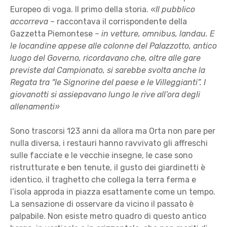
Europeo di voga. Il primo della storia.
«Il pubblico
accorreva
– raccontava il corrispondente della
Gazzetta Piemontese –
in vetture, omnibus, landau. E
le locandine appese alle colonne del Palazzotto, antico
luogo del Governo, ricordavano che, oltre alle gare
previste dal Campionato, si sarebbe svolta anche la
Regata tra “le Signorine del paese e le Villeggianti”. I
giovanotti si assiepavano lungo le rive all’ora degli
allenamenti»
Sono trascorsi 123 anni da allora ma Orta non pare per
nulla diversa, i restauri hanno ravvivato gli affreschi
sulle facciate e le vecchie insegne, le case sono
ristrutturate e ben tenute, il gusto dei giardinetti è
identico, il traghetto che collega la terra ferma e
l’isola approda in piazza esattamente come un tempo.
La sensazione di osservare da vicino il passato è
palpabile. Non esiste metro quadro di questo antico