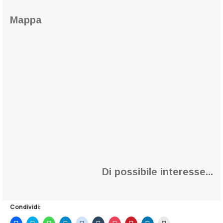
Mappa
Di possibile interesse...
Condividi:
F
F
F
F
F
F
F
F
F
F