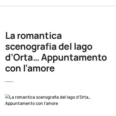
V
a
i
a
l
La romantica
c
o
scenografia del lago
n
t
d’Orta… Appuntamento
e
con l’amore
n
u
t
o