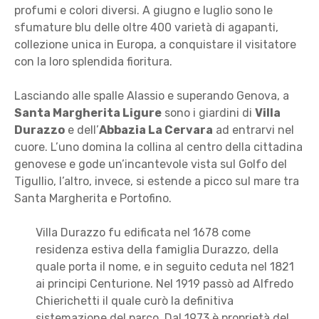
profumi e colori diversi. A giugno e luglio sono le
sfumature blu delle oltre 400 varietà di agapanti,
collezione unica in Europa, a conquistare il visitatore
con la loro splendida fioritura.
Lasciando alle spalle Alassio e superando Genova, a
Santa Margherita Ligure
sono i giardini di
Villa
Durazzo
e dell’
Abbazia La Cervara
ad entrarvi nel
cuore. L’uno domina la collina al centro della cittadina
genovese e gode un’incantevole vista sul Golfo del
Tigullio, l’altro, invece, si estende a picco sul mare tra
Santa Margherita e Portofino.
Villa Durazzo fu edificata nel 1678 come
residenza estiva della famiglia Durazzo, della
quale porta il nome, e in seguito ceduta nel 1821
ai principi Centurione. Nel 1919 passò ad Alfredo
Chierichetti il quale curò la definitiva
sistemazione del parco. Dal 1973 è proprietà del