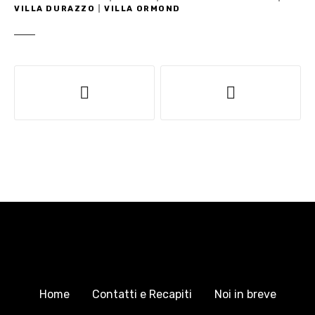
VILLA DURAZZO
|
VILLA ORMOND
N
a
v
i
g
a
z
i
Home
Contatti e Recapiti
Noi in breve
o