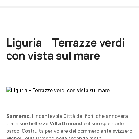
V
a
i
a
l
Liguria – Terrazze verdi
c
o
con vista sul mare
n
t
e
n
u
t
o
Sanremo,
l’incantevole Città dei fiori, che annovera
tra le sue bellezze
Villa Ormond
e il suo splendido
parco. Costruita per volere del commerciante svizzero
Michel Louis Ormond nella seconda metà