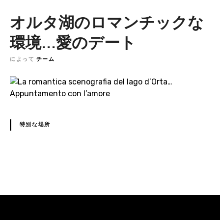
オルタ湖のロマンチックな
環境...愛のデート
によって
チーム
特別な場所
N
a