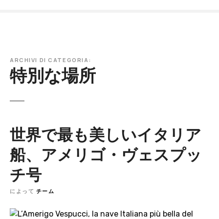
本
文
へ
ス
キ
ARCHIVI DI CATEGORIA:
ッ
特別な場所
プ
世界で最も美しいイタリア
船、アメリゴ・ヴェスプッ
チ号
によって
チーム