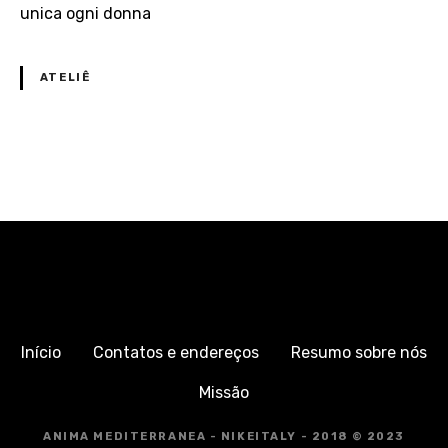
ATELIÊ
N
a
v
i
g
Início
Contatos e endereços
Resumo sobre nós
a
Missão
z
ANIMA MEDITERRANEA - NIKEITALY - 2018 © 2023