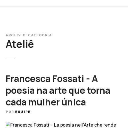
I
r
p
a
r
ARCHIVI DI CATEGORIA:
a
Ateliê
o
c
o
n
t
Francesca Fossati - A
e
ú
poesia na arte que torna
d
cada mulher única
o
POR
EQUIPE