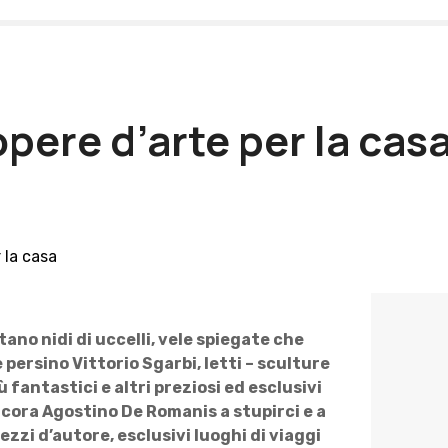
pere d’arte per la cas
no nidi di uccelli, vele spiegate che
ersino Vittorio Sgarbi, letti – sculture
 fantastici e altri preziosi ed esclusivi
ancora Agostino De Romanis a stupirci e a
zzi d’autore, esclusivi luoghi di viaggi