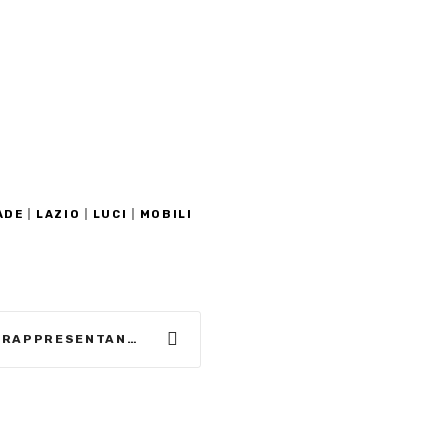
ADE
|
LAZIO
|
LUCI
|
MOBILI
GLI ZOCCOLI D’ARTE CHE RAPPRESENTANO LA FORZA DELL’ESSERE