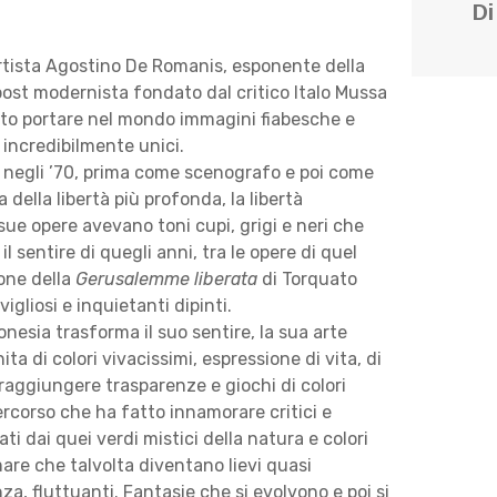
Di
’artista Agostino De Romanis, esponente della
ost modernista fondato dal critico Italo Mussa
uto portare nel mondo immagini fiabesche e
 incredibilmente unici.
 negli ’70, prima come scenografo e poi come
a della libertà più profonda, la libertà
 sue opere avevano toni cupi, grigi e neri che
l sentire di quegli anni, tra le opere di quel
one della
Gerusalemme liberata
di Torquato
igliosi e inquietanti dipinti.
onesia trasforma il suo sentire, la sua arte
ta di colori vivacissimi, espressione di vita, di
a raggiungere trasparenze e giochi di colori
ercorso che ha fatto innamorare critici e
ti dai quei verdi mistici della natura e colori
 mare che talvolta diventano lievi quasi
za, fluttuanti. Fantasie che si evolvono e poi si