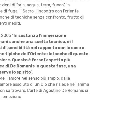
ioni di “aria, acqua, terra, fuoco”, la
e di fuga, il Sacro, l’incontro con l’oriente,
nche di tecniche senza confronto, frutto di
nti inediti.
 2005 “
In sostanza l’immersione
manis anche una scelta tecnica, è il
 di sensibilità nel rapporto con le cose e
o tipiche dell’Oriente: le lacche di queste
olore. Questo è forse l’aspetto più
ca di De Romanis in questa fase, una
serve lo spirito
”.
e, l’amore nel senso più ampio, dalla
l’amore assoluto di un Dio che risiede nell’anima
n sa trovare. L’arte di Agostino De Romanis si
a: emozione