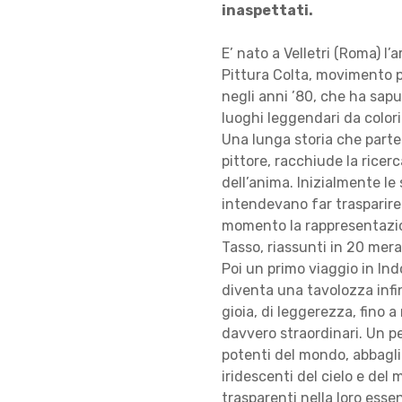
inaspettati.
E’ nato a Velletri (Roma) l
Pittura Colta, movimento p
negli anni ’80, che ha sap
luoghi leggendari da colori
Una lunga storia che parte
pittore, racchiude la ricerc
dell’anima. Inizialmente le
intendevano far trasparire i
momento la rappresentazi
Tasso, riassunti in 20 merav
Poi un primo viaggio in Ind
diventa una tavolozza infini
gioia, di leggerezza, fino 
davvero straordinari. Un p
potenti del mondo, abbaglia
iridescenti del cielo e del
trasparenti nella loro essen