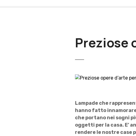
V
a
i
a
l
Preziose o
c
o
n
t
e
n
u
t
o
Lampade che rappresenta
hanno fatto innamorare p
che portano nei sogni più
oggetti per la casa. E’ 
rendere le nostre case pe