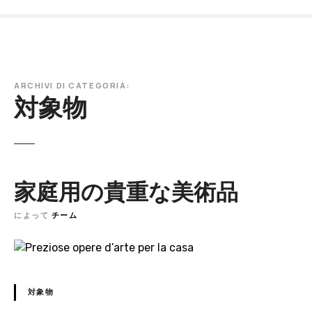
本
文
へ
ス
キ
ARCHIVI DI CATEGORIA:
ッ
対象物
プ
家庭用の貴重な美術品
によって
チーム
対象物