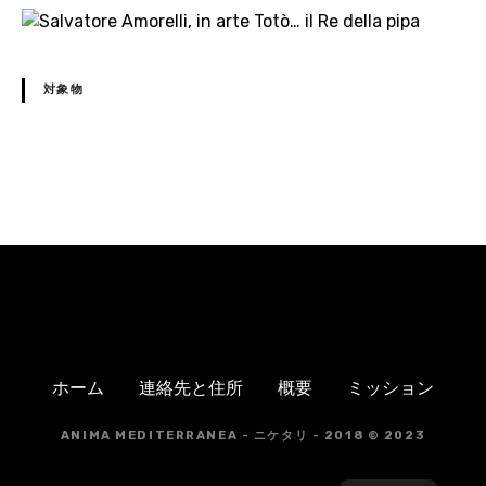
対象物
N
a
v
i
g
ホーム
連絡先と住所
概要
ミッション
a
ANIMA MEDITERRANEA - ニケタリ - 2018 © 2023
z