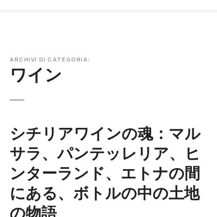
本
文
へ
ス
キ
ARCHIVI DI CATEGORIA:
ッ
ワイン
プ
シチリアワインの魂：マル
サラ、パンテッレリア、ヒ
ンターランド、エトナの間
にある、ボトルの中の土地
の物語