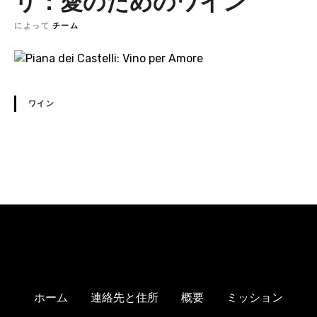
リ：愛のためのワイン
によって
チーム
ワイン
N
a
v
i
g
ホーム
連絡先と住所
概要
ミッション