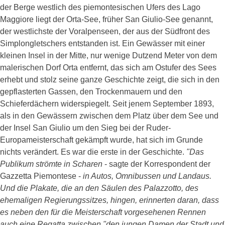
der Berge westlich des piemontesischen Ufers des Lago
Maggiore liegt der Orta-See, früher San Giulio-See genannt,
der westlichste der Voralpenseen, der aus der Südfront des
Simplongletschers entstanden ist. Ein Gewässer mit einer
kleinen Insel in der Mitte, nur wenige Dutzend Meter von dem
malerischen Dorf Orta entfernt, das sich am Ostufer des Sees
erhebt und stolz seine ganze Geschichte zeigt, die sich in den
gepflasterten Gassen, den Trockenmauern und den
Schieferdächern widerspiegelt. Seit jenem September 1893,
als in den Gewässern zwischen dem Platz über dem See und
der Insel San Giulio um den Sieg bei der Ruder-
Europameisterschaft gekämpft wurde, hat sich im Grunde
nichts verändert. Es war die erste in der Geschichte.
"Das
Publikum strömte in Scharen
- sagte der Korrespondent der
Gazzetta Piemontese -
in Autos, Omnibussen und Landaus.
Und die Plakate, die an den Säulen des Palazzotto, des
ehemaligen Regierungssitzes, hingen, erinnerten daran, dass
es neben den für die Meisterschaft vorgesehenen Rennen
auch eine Regatta zwischen "den jungen Damen der Stadt und