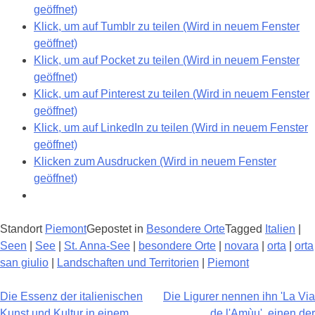
geöffnet)
Klick, um auf Tumblr zu teilen (Wird in neuem Fenster
geöffnet)
Klick, um auf Pocket zu teilen (Wird in neuem Fenster
geöffnet)
Klick, um auf Pinterest zu teilen (Wird in neuem Fenster
geöffnet)
Klick, um auf LinkedIn zu teilen (Wird in neuem Fenster
geöffnet)
Klicken zum Ausdrucken (Wird in neuem Fenster
geöffnet)
Standort
Piemont
Gepostet in
Besondere Orte
Tagged
Italien
|
Seen
|
See
|
St. Anna-See
|
besondere Orte
|
novara
|
orta
|
orta
san giulio
|
Landschaften und Territorien
|
Piemont
Beitrags-
Die Essenz der italienischen
Die Ligurer nennen ihn 'La Via
Navigation
Kunst und Kultur in einem
de l'Amùu', einen der