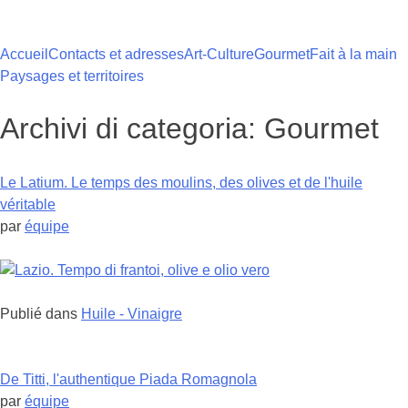
Skip
to
content
Accueil
Contacts et adresses
Art-Culture
Gourmet
Fait à la main
Paysages et territoires
Archivi di categoria:
Gourmet
Le Latium. Le temps des moulins, des olives et de l'huile
véritable
par
équipe
Publié dans
Huile - Vinaigre
De Titti, l'authentique Piada Romagnola
par
équipe