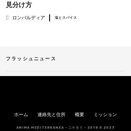
見分け方
ロンバルディア
塩とスパイス
N
a
フラッシュニュース
v
i
g
a
z
ホーム
連絡先と住所
概要
ミッション
i
ANIMA MEDITERRANEA - ニケタリ - 2018 © 2023